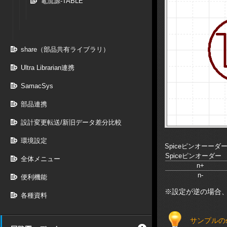
電流源-TABLE
share（部品共有ライブラリ）
Ultra Librarian連携
SamacSys
部品連携
設計変更転送/新旧データ差分比較
環境設定
Spiceピンオーーダ
Spiceピンオーダー
全体メニュー
n+
n-
便利機能
※設定が逆の場合
各種資料
サンプルのs