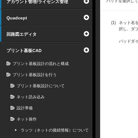
パッドを選択し
アカウント管理/ライセンス管理
Quadcept
(1)
ネット名
択し、ダ
回路図エディタ
パッドダ
プリント基板CAD
プリント基板設計の流れと構成
プリント基板設計を行う
プリント基板設計について
ネット読み込み
設計準備
ネット操作
ラッツ（ネットの接続情報）について