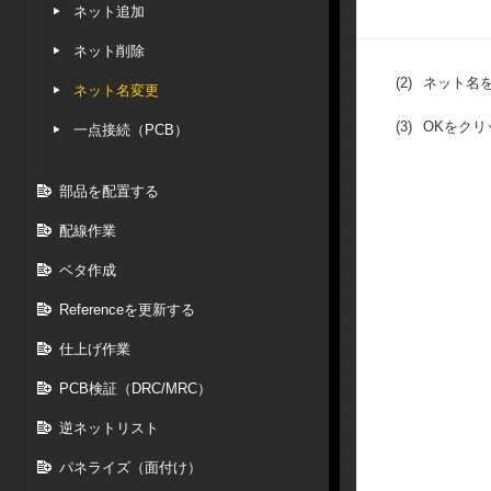
ネット追加
ネット削除
(2)
ネット名
ネット名変更
(3)
OKをクリ
一点接続（PCB）
部品を配置する
配線作業
ベタ作成
Referenceを更新する
仕上げ作業
PCB検証（DRC/MRC）
逆ネットリスト
パネライズ（面付け）