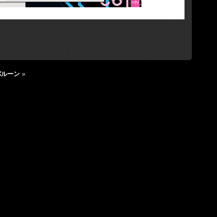
バルーン
»