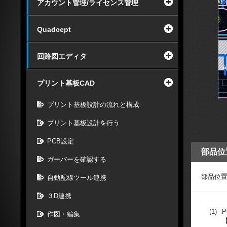
アカウント管理/ライセンス管理
Quadcept
回路図エディタ
プリント基板CAD
プリント基板設計の流れと構成
プリント基板設計を行う
PCB設定
部品位
ガーバーを確認する
部品位
自動配線ツール連携
３D連携
(1)
作図・編集