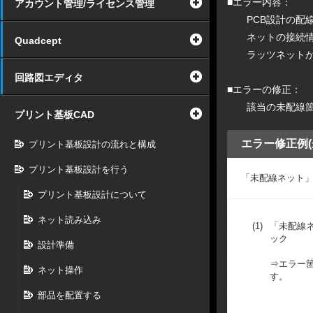
■エラー内容：
アカウント管理/ライセンス管理
PCB設計の配線
ネットの接続情報
Quadcept
ラッツネットが
回路図エディタ
■エラーの修正：
該当の未配線箇所
プリント基板CAD
エラー修正例(
プリント基板設計の流れと構成
プリント基板設計を行う
「未配線ネット
プリント基板設計について
ネット読み込み
(1)
「未配線
ック
設計準備
⇒エラー
ネット操作
す。
部品を配置する