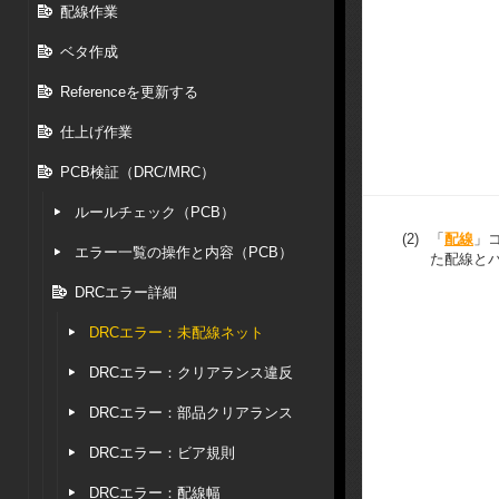
配線作業
ベタ作成
Referenceを更新する
仕上げ作業
PCB検証（DRC/MRC）
ルールチェック（PCB）
(2)
「
配線
」
エラー一覧の操作と内容（PCB）
た配線と
DRCエラー詳細
DRCエラー：未配線ネット
DRCエラー：クリアランス違反
DRCエラー：部品クリアランス
DRCエラー：ビア規則
DRCエラー：配線幅