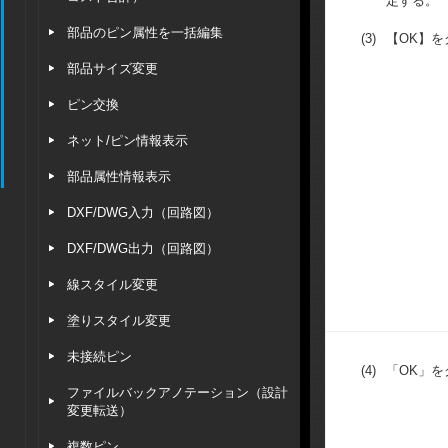
定する。
部品のピン属性を一括編集
(3)
【OK】を
部品サイズ変更
ピン交換
ネット/ピン情報表示
部品属性情報表示
DXF/DWG入力（回路図）
DXF/DWG出力（回路図）
線スタイル変更
塗りスタイル変更
未接続ピン
(4)
「OK」を
ファイルバックアノテーション（設計
変更転送）
複数ピン