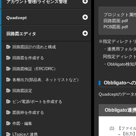
アカウント管理/ライセンス管理
プロジェクト属性情
Quadcept
回路図面.pdf
PCB図面.pdf
回路図エディタ
※指定ディレクト
回路図設計の流れと構成
・連携用フォルダ：Y
同指定ディレクトリ
回路図を作成する
・Obbligato
回路図検証（ERC/DRC）
各種出力(部品表、ネットリストなど）
Obbliga
回路図設定
Quadceptのデ
ピン/電源/ポートを作成する
Obbligat
図面枠を作成する
作図・編集
(1)
【ファイ
→【出力
LTspiceと連携