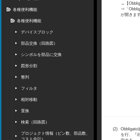
→【Obbl
⇒「Obbl
各種便利機能
が開きま
各種便利機能
デバイスブロック
部品交換（回路図）
シンボルを部品に交換
図形分割
整列
フィルタ
相対移動
置換
検索（回路図）
(2)
Obblig
プロジェクト情報（ピン数、部品数、
を行、『
コスト合計）