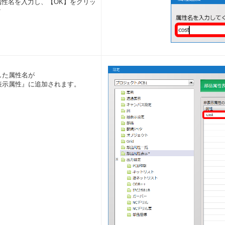
属性名を入力し、【OK】をクリッ
ク
した属性名が
表示属性』に追加されます。