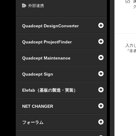
(2)
外部連携
Quadcept DesignConverter
Quadcept ProjectFinder
入力
『非
Quadcept Maintenance
Quadcept Sign
Elefab（基板の製造・実装）
NET CHANGER
フォーラム