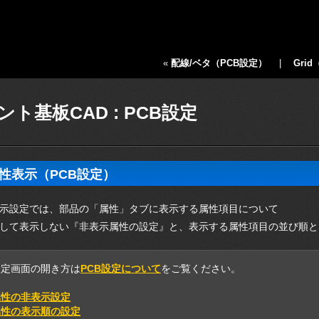
«
配線/ベタ（PCB設定）
|
Gri
ント基板CAD : PCB設定
性表示（PCB設定）
示設定では、部品の「属性」タブに表示する属性項目について
して表示しない『非表示属性の設定』と、表示する属性項目の並び順と
設定画面の開き方は
PCB設定について
をご覧ください。
属性の非表示設定
属性の表示順の設定