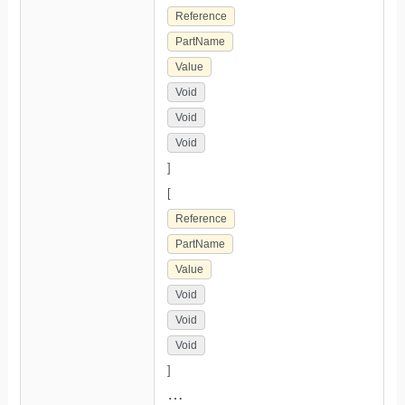
Reference
PartName
Value
Void
Void
Void
]
[
Reference
PartName
Value
Void
Void
Void
]
…