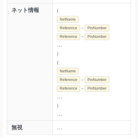
ネット情報
(
NetName
–
Reference
PinNumber
–
Reference
PinNumber
…
)
(
NetName
–
Reference
PinNumber
–
Reference
PinNumber
…
)
…
無視
…