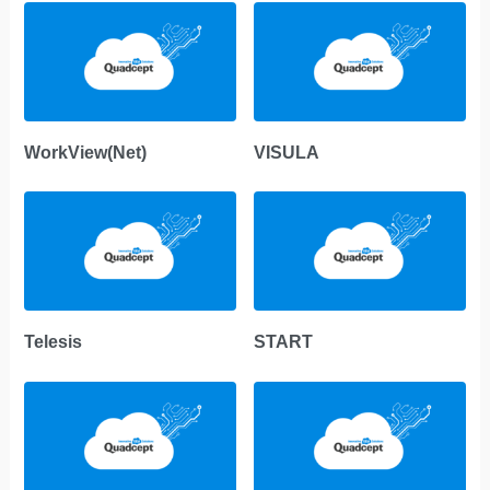
WorkView(Net)
VISULA
Telesis
START