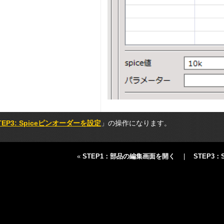
TEP3: Spiceピンオーダーを設定
」の操作になります。
«
STEP1：部品の編集画面を開く
|
STEP3