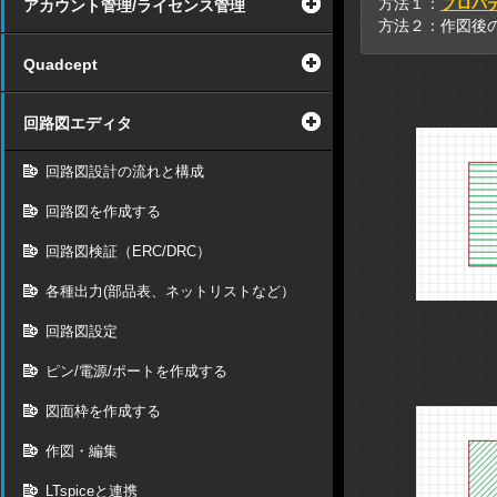
方法１：
プロパ
アカウント管理/ライセンス管理
方法２：作図後
Quadcept
回路図エディタ
回路図設計の流れと構成
回路図を作成する
回路図検証（ERC/DRC）
各種出力(部品表、ネットリストなど）
回路図設定
ピン/電源/ポートを作成する
図面枠を作成する
作図・編集
LTspiceと連携