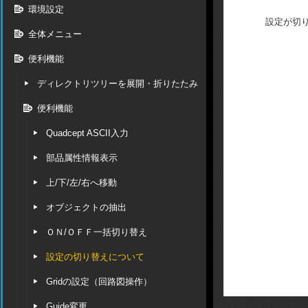
環境設定
設定が切
全体メニュー
便利機能
ディレクトリツリーを展開・折りたたみ
便利機能
Quadcept ASCII入力
部品属性情報表示
上/下/左/右へ移動
オブジェクトの抽出
ＯＮ/ＯＦＦ一括切り替え
設定の切り替えについて
Gridの設定（回路図操作）
Guide変更