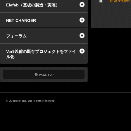
矩形/円を
Elefab（基板の製造・実装）
NET CHANGER
フォーラム
Ver9以前の既存プロジェクトをファイ
ル化
© Quadcept Inc. All Rights Reserved.