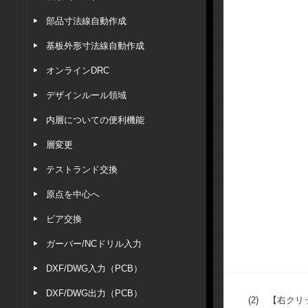
部品寸法線自動作成
基板外形寸法線自動作成
オンラインDRC
デザインルール領域
内層についての便利機能
層変更
テストランド交換
原点を中心へ
ビア交換
ガーバー/NCドリル入力
DXF/DWG入力（PCB）
DXF/DWG出力（PCB）
(2)
【右クリ