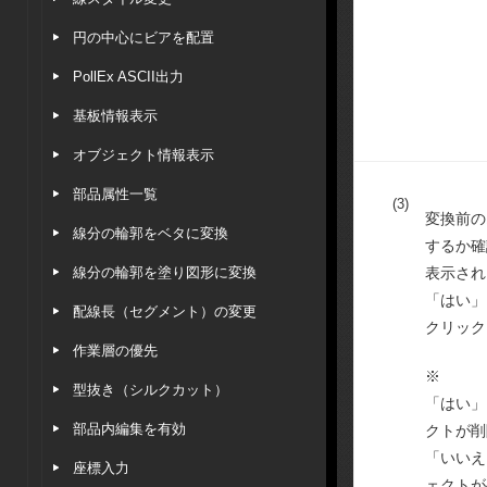
円の中心にビアを配置
PollEx ASCII出力
基板情報表示
オブジェクト情報表示
部品属性一覧
(3)
変換前の
線分の輪郭をベタに変換
するか確
線分の輪郭を塗り図形に変換
表示され
「はい」
配線長（セグメント）の変更
クリック
作業層の優先
※
型抜き（シルクカット）
「はい」
部品内編集を有効
クトが削
「いいえ
座標入力
ェクトが