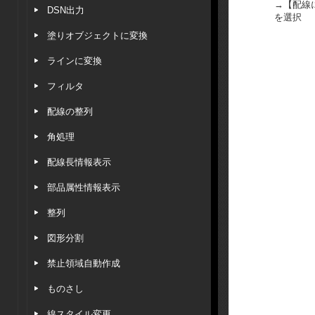
→【配線
DSN出力
を選択
塗りオブジェクトに変換
ラインに変換
フィルタ
配線の整列
角処理
配線長情報表示
部品属性情報表示
整列
図形分割
禁止領域自動作成
ものさし
線スタイル変更