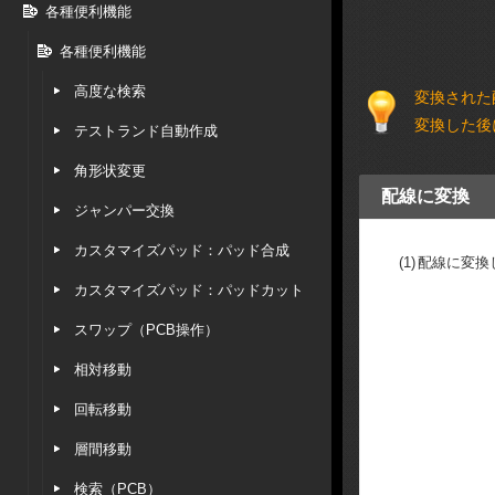
各種便利機能
各種便利機能
高度な検索
変換された
変換した後
テストランド自動作成
角形状変更
配線に変換
ジャンパー交換
カスタマイズパッド：パッド合成
(1)
配線に変換
カスタマイズパッド：パッドカット
スワップ（PCB操作）
相対移動
回転移動
層間移動
検索（PCB）