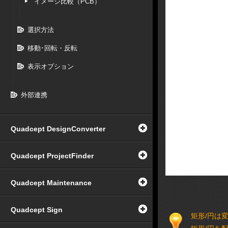
イメージ比較（PCB）
選択方法
移動･回転・反転
表示オプション
外部連携
Quadcept DesignConverter
Quadcept ProjectFinder
Quadcept Maintenance
Quadcept Sign
矩形/円は