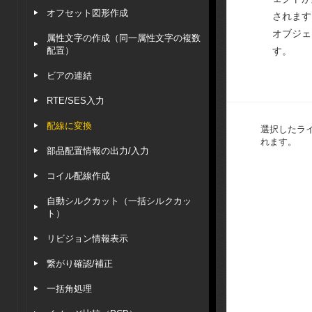
オフセット図形作成
されます
オブジェ
属性文字の作成（同一属性文字の複数
配置）
す。
ビアの連結
RTE/SES入力
配線に変換
選択したラ
れます。
部品配置情報の出力/入力
コイル配線作成
自動シルクカット（一括シルクカッ
ト）
リビジョン情報表示
繋がり確認/補正
一括角処理