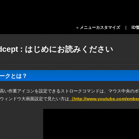
«
メニューカスタマイズ
|
ID
adcept : はじめにお読みください
ークとは？
高い作業アイコンを設定できるストロークコマンドは、マウス中央のボ
ウィンドウ大画面設定で見たい方は
（http://
www.youtube.com/embed