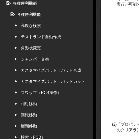
各種便利機能
実行が可能
各種便利機能
高度な検索
テストランド自動作成
角形状変更
ジャンパー交換
カスタマイズパッド：パッド合成
カスタマイズパッド：パッドカット
スワップ（PCB操作）
相対移動
回転移動
(2)
「プロパテ
層間移動
のクリアラ
検索（PCB）