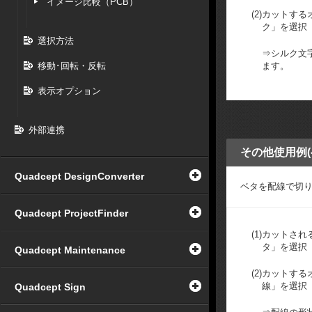
イメージ比較（PCB）
(2)
カットする
ク」を選択
選択方法
⇒シルク文
移動･回転・反転
ます。
表示オプション
外部連携
その他使用例(
Quadcept DesignConverter
ベタを配線で切
Quadcept ProjectFinder
(1)
カットされ
タ」を選択
Quadcept Maintenance
(2)
カットする
線」を選択
Quadcept Sign