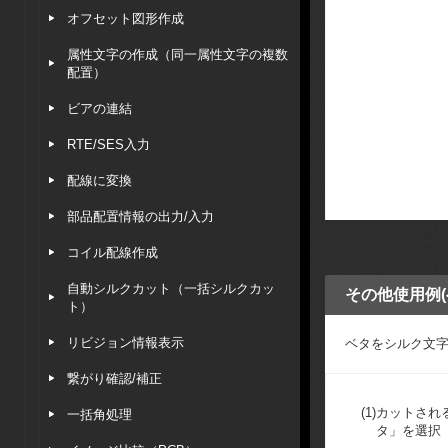
オフセット図形作成
属性文字の作成（同一属性文字の複数
配置）
ビアの連結
RTE/SES入力
配線に変換
部品配置情報の出力/入力
コイル配線作成
自動シルクカット（一括シルクカッ
その他使用例(
ト）
リビジョン情報表示
ベタをシルク文
繋がり確認/補正
(1)
カットされ
一括角処理
タ」を選択