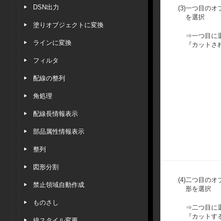
DSN出力
(3)
一つ目のオ
を選択
塗りオブジェクトに変換
⇒一つ目に
ラインに変換
『カットさ
フィルタ
配線の整列
角処理
配線長情報表示
部品属性情報表示
整列
図形分割
(4)
二つ目のオ
禁止領域自動作成
形を選択
ものさし
⇒二つ目に
『カットす
線スタイル変更