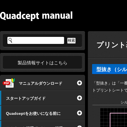
プリント基
製品情報サイトはこちら
型抜き（シル
「型抜き」は「一番
マニュアルダウンロード
トプリントシート
スタートアップガイド
シ
Quadceptをお使いになる前に