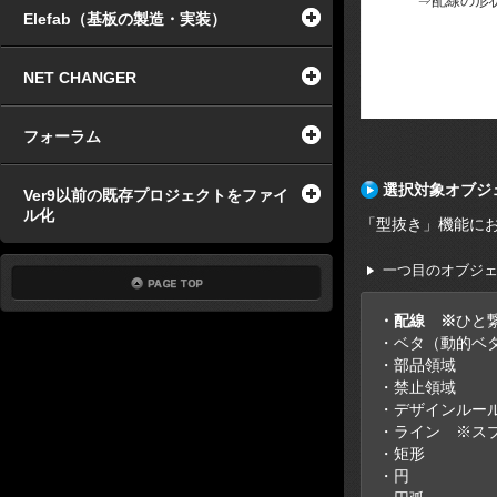
⇒配線の形
Elefab（基板の製造・実装）
NET CHANGER
フォーラム
選択対象オブジ
Ver9以前の既存プロジェクトをファイ
ル化
「型抜き」機能に
一つ目のオブジ
・配線 ※
ひと
・ベタ（動的ベ
・部品領域
・禁止領域
・デザインルー
・ライン ※ス
・矩形
・円