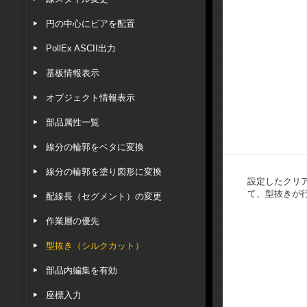
円の中心にビアを配置
PollEx ASCII出力
基板情報表示
オブジェクト情報表示
部品属性一覧
線分の輪郭をベタに変換
線分の輪郭を塗り図形に変換
設定したクリ
て、型抜きが
配線長（セグメント）の変更
作業層の優先
型抜き（シルクカット）
部品内編集を有効
座標入力