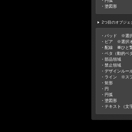
・円弧
・塗図形
2つ目のオブジェ
・パッド ※選
・ビア ※選択
・配線
※
ひと
・ベタ（動的ベ
・部品領域
・禁止領域
・デザインルー
・ライン ※ス
・矩形
・円
・円弧
・塗図形
・テキスト（文字、