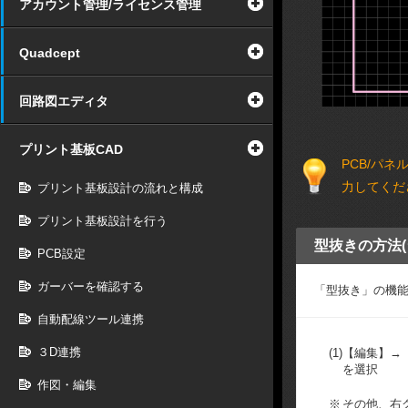
アカウント管理/ライセンス管理
Quadcept
回路図エディタ
プリント基板CAD
PCB/パ
力してくだ
プリント基板設計の流れと構成
プリント基板設計を行う
型抜きの方法(
PCB設定
ガーバーを確認する
「型抜き」の機
自動配線ツール連携
３D連携
(1)
【編集】→
を選択
作図・編集
※
その他、右