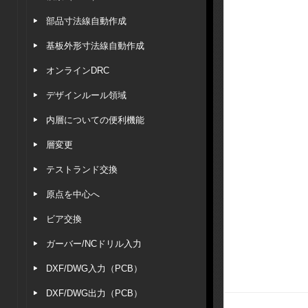
部品寸法線自動作成
基板外形寸法線自動作成
オンラインDRC
デザインルール領域
内層についての便利機能
層変更
テストランド交換
原点を中心へ
ビア交換
ガーバー/NCドリル入力
DXF/DWG入力（PCB）
DXF/DWG出力（PCB）