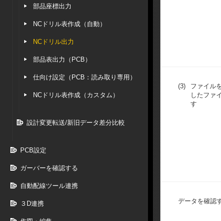
部品座標出力
NCドリル表作成（自動）
NCドリル出力
部品表出力（PCB）
仕向け設定（PCB：読み取り専用）
(3)
ファイル
NCドリル表作成（カスタム）
したファ
す
設計変更転送/新旧データ差分比較
PCB設定
ガーバーを確認する
自動配線ツール連携
データを確認
３D連携