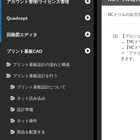
アカウント管理/ライセンス管理
NCドリルの出力
Quadcept
回路図エディタ
(1)
【プロジ
→【NCド
→【NCド
プリント基板CAD
⇒「ファ
きます。
プリント基板設計の流れと構成
プリント基板設計を行う
プリント基板設計について
ネット読み込み
設計準備
ネット操作
部品を配置する