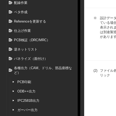
配線作業
ベタ作成
※
設計デー
Referenceを更新する
ている場
表示され
仕上げ作業
は別途製
がありま
PCB検証（DRC/MRC）
逆ネットリスト
パネライズ（面付け）
各種出力（CAM、ドリル、部品座標な
(2)
ファイル
ど）
リック
PCB印刷
ODB++出力
IPC2581B出力
ガーバー出力