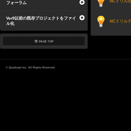
NCドリル
フォーラム
Ver9以前の既存プロジェクトをファイ
NCドリル
ル化
© Quadcept Inc. All Rights Reserved.