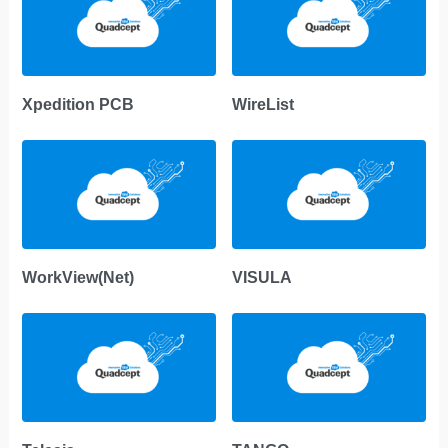
Xpedition PCB
WireList
WorkView(Net)
VISULA