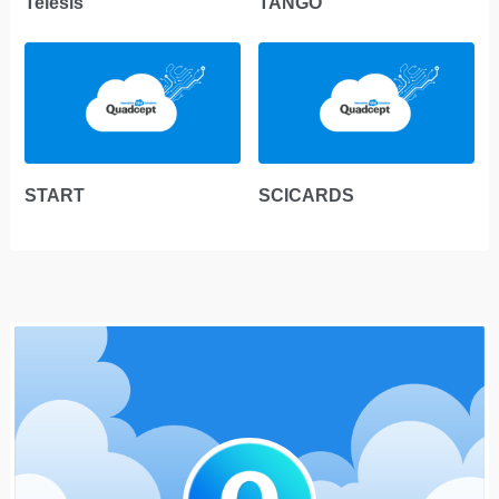
Telesis
TANGO
START
SCICARDS