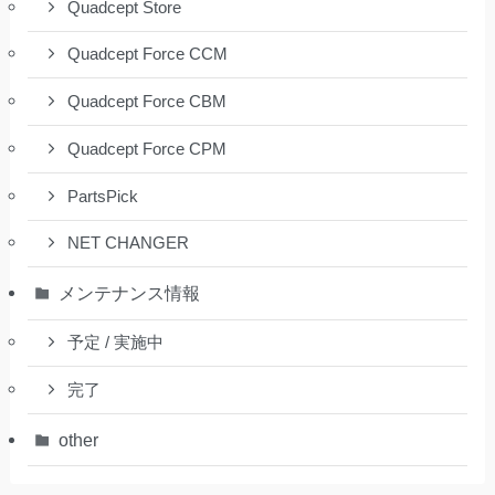
Quadcept Store
Quadcept Force CCM
Quadcept Force CBM
Quadcept Force CPM
PartsPick
NET CHANGER
メンテナンス情報
予定 / 実施中
完了
other