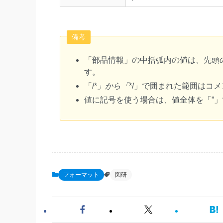
備考
「部品情報」の中括弧内の値は、先頭
す。
「/*
」から「
*/」で囲まれた範囲はコ
値に記号を使う場合は、値全体を「”」で囲っ
フォーマット
図研