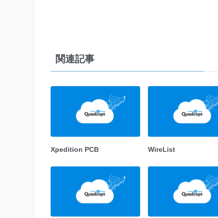
関連記事
Xpedition PCB
WireList