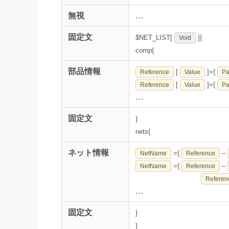
無視
…
固定文
$NET_LIST[
]{
Void
comp{
部品情報
[
]={
Reference
Value
Pa
[
]={
Reference
Value
Pa
…
固定文
}
nets{
ネット情報
={
–
NetName
Reference
={
–
NetName
Reference
Referen
…
固定文
}
}