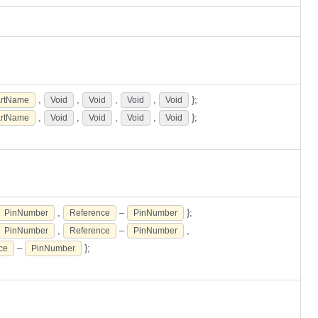
,
,
,
,
};
rtName
Void
Void
Void
Void
,
,
,
,
};
rtName
Void
Void
Void
Void
,
–
};
PinNumber
Reference
PinNumber
,
–
,
PinNumber
Reference
PinNumber
–
};
ce
PinNumber