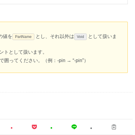
の値を
とし、それ以外は
として扱いま
PartName
Void
メントとして扱います。
てください。（例：-pin → “-pin”）