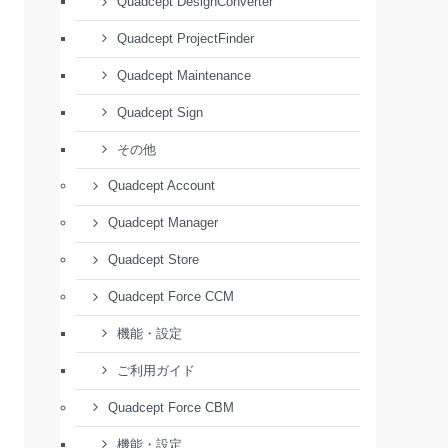
Quadcept DesignConverter
Quadcept ProjectFinder
Quadcept Maintenance
Quadcept Sign
その他
Quadcept Account
Quadcept Manager
Quadcept Store
Quadcept Force CCM
機能・設定
ご利用ガイド
Quadcept Force CBM
機能・設定