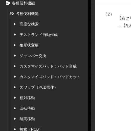
各種便利機能
各種便利機能
(２)
【右ク
高度な検索
→【配
テストランド自動作成
角形状変更
ジャンパー交換
カスタマイズパッド：パッド合成
カスタマイズパッド：パッドカット
スワップ（PCB操作）
相対移動
回転移動
層間移動
検索（PCB）