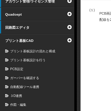
アカウント管理/ライセンス管理
(１)
PCB
Quadcept
配線を
回路図エディタ
プリント基板CAD
プリント基板設計の流れと構成
プリント基板設計を行う
PCB設定
ガーバーを確認する
自動配線ツール連携
３D連携
作図・編集