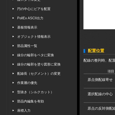
円の中心にビアを配置
PollEx ASCII出力
基板情報表示
オブジェクト情報表示
部品属性一覧
配置位置
線分の輪郭をベタに変換
配線の整列時、配
線分の輪郭を塗り図形に変換
項目
配線長（セグメント）の変更
原点側配線寄せ
作業層の優先
型抜き（シルクカット）
選択配線の中心
部品内編集を有効
原点の反対側配
座標入力