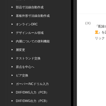
部品寸法線自動作成
基板外形寸法線自動作成
(３)
オンラインDRC
『配線
置
』を
デザインルール領域
リック
内層についての便利機能
層変更
テストランド交換
原点を中心へ
ビア交換
ガーバー/NCドリル入力
DXF/DWG入力（PCB）
DXF/DWG出力（PCB）