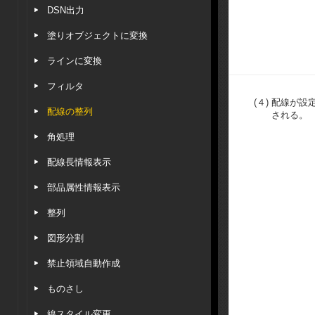
DSN出力
塗りオブジェクトに変換
ラインに変換
フィルタ
(４)
配線が設
配線の整列
される。
角処理
配線長情報表示
部品属性情報表示
整列
図形分割
禁止領域自動作成
ものさし
線スタイル変更