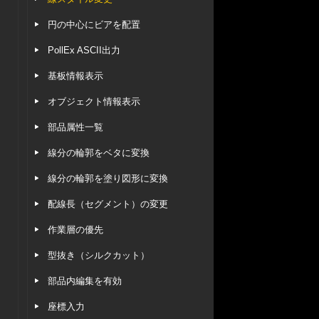
円の中心にビアを配置
PollEx ASCII出力
基板情報表示
オブジェクト情報表示
部品属性一覧
線分の輪郭をベタに変換
線分の輪郭を塗り図形に変換
配線長（セグメント）の変更
作業層の優先
型抜き（シルクカット）
部品内編集を有効
座標入力