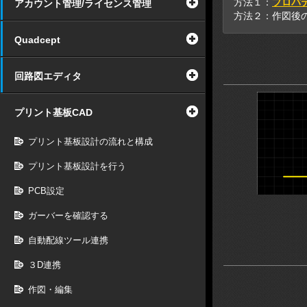
方法１：
プロパ
アカウント管理/ライセンス管理
方法２：作図後
Quadcept
回路図エディタ
プリント基板CAD
プリント基板設計の流れと構成
プリント基板設計を行う
PCB設定
ガーバーを確認する
自動配線ツール連携
３D連携
作図・編集