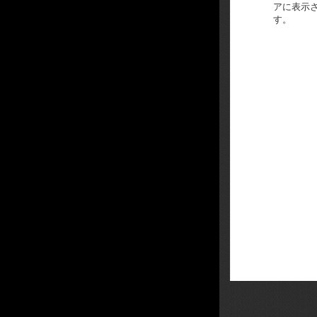
アに表示
す。