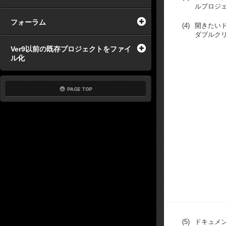
ルプロジ
フォーラム
(4)
開きたい
ダブルク
Ver9以前の既存プロジェクトをファイ
ル化
(5)
ドキュメ