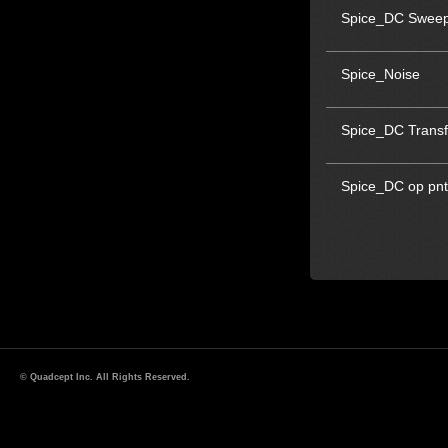
Spice_DC Swee
Spice_Noise
Spice_DC Transf
Spice_DC op pnt
© Quadcept Inc. All Rights Reserved.