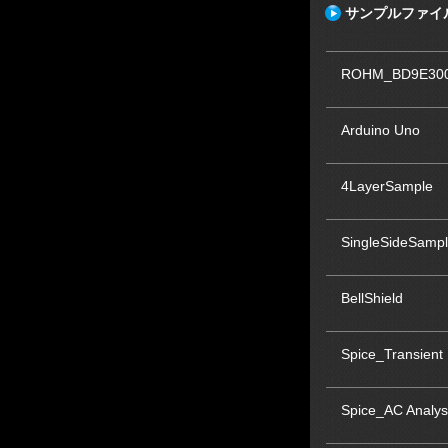
サンプルファイ
ROHM_BD9E300
Arduino Uno
4LayerSample
SingleSideSamp
BellShield
Spice_Transient
Spice_AC Analys