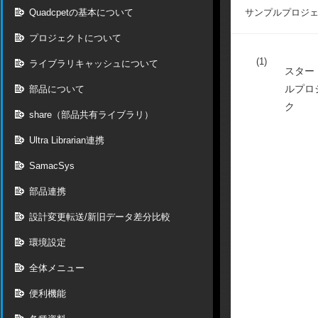
Quadcpetの基本について
サンプルプロジ
プロジェクトについて
(1)
ライブラリキャッシュについて
スター
ルプロ
部品について
ク
share（部品共有ライブラリ）
Ultra Librarian連携
SamacSys
部品連携
設計変更転送/新旧データ差分比較
環境設定
全体メニュー
便利機能