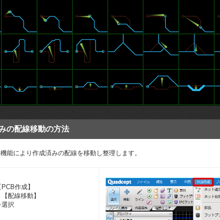
みの配線移動の方法
動機能により作成済みの配線を移動し整理します。
【PCB作成】
→【配線移動】
を選択