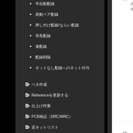
半自動配線
差動ペア配線
押し付け配線/ならい配線
等長配線
束配線
配線削除
ネットなし配線へのネット付与
ベタ作成
Referenceを更新する
仕上げ作業
PCB検証（DRC/MRC）
逆ネットリスト