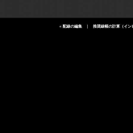
«
配線の編集
|
推奨線幅の計算（イン