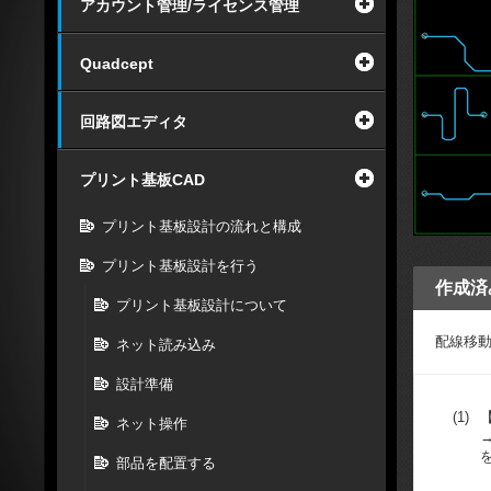
アカウント管理/ライセンス管理
Quadcept
回路図エディタ
プリント基板CAD
プリント基板設計の流れと構成
プリント基板設計を行う
作成済
プリント基板設計について
配線移
ネット読み込み
設計準備
(1)
ネット操作
部品を配置する