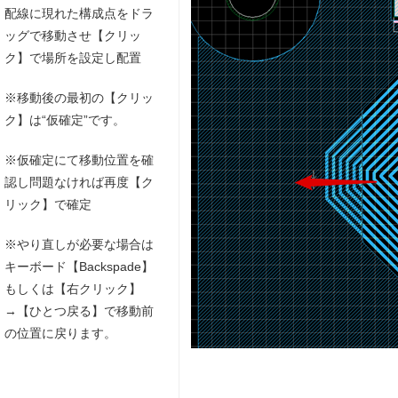
配線に現れた構成点をドラ
ッグで移動させ【クリッ
ク】で場所を設定し配置
※移動後の最初の【クリッ
ク】は“仮確定”です。
※仮確定にて移動位置を確
認し問題なければ再度【ク
リック】で確定
※やり直しが必要な場合は
キーボード【Backspade】
もしくは【右クリック】
→【ひとつ戻る】で移動前
の位置に戻ります。