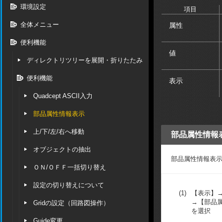
環境設定
項目
全体メニュー
属性
便利機能
値
ディレクトリツリーを展開・折りたたみ
便利機能
表示
Quadcept ASCII入力
部品属性情報表示
上/下/左/右へ移動
部品属性情報
オブジェクトの抽出
部品属性情報表
ＯＮ/ＯＦＦ一括切り替え
設定の切り替えについて
(1)
【表示】
→【部品
Gridの設定（回路図操作）
を選択
Guide変更