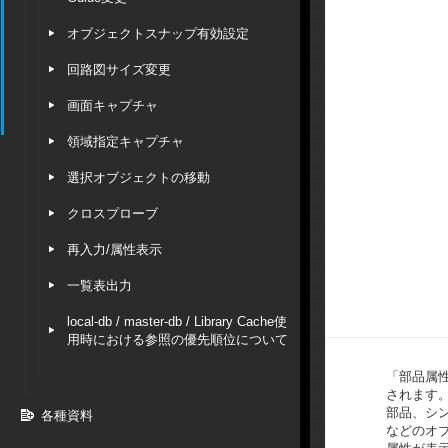
オブジェクトスナップ有効設定
回路図サイズ変更
画面キャプチャ
領域指定キャプチャ
選択オブジェクトの移動
クロスプローブ
再入力/属性表示
一覧表出力
local-db / master-db / Library Cache使
用時における参照の優先順位について
「部品属
されます
部品、シ
各種資料
などのオ