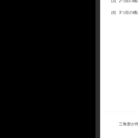
(3)
2つ目の
(4)
3つ目の
三角形が