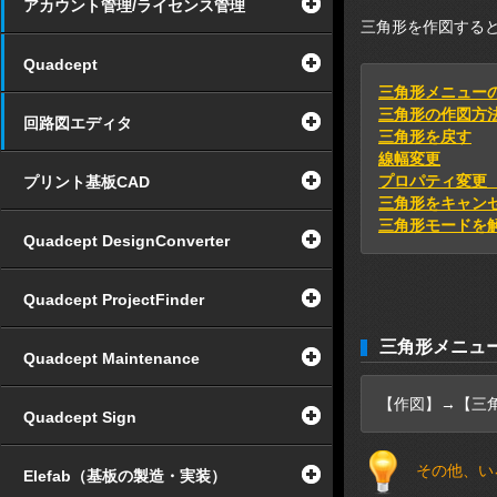
アカウント管理/ライセンス管理
三角形を作図する
Quadcept
三角形メニュー
三角形の作図方
回路図エディタ
三角形を戻す
線幅変更
プロパティ変更
プリント基板CAD
三角形をキャン
三角形モードを
Quadcept DesignConverter
Quadcept ProjectFinder
三角形メニュ
Quadcept Maintenance
【作図】→【三
Quadcept Sign
その他、い
Elefab（基板の製造・実装）