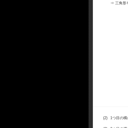
⇒ 三角形
(2)
1つ目の