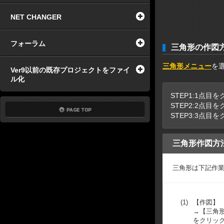
NET CHANGER
フォーラム
三角形の作図
三角形メニュー
を
Ver9以前の既存プロジェクトをファイ
ル化
STEP1:1点目
STEP2:2点目
STEP3:3点目
三角形作図方
三角形は下記作
(1)
【作図】
→【三角
をクリッ