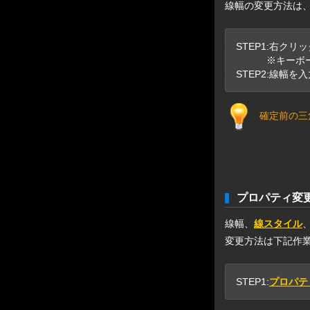
線幅の変更方法は
STEP1:右ク
※キーボード
STEP2:線幅
確定前の三
プロパティ変
線幅、
線スタイル
変更方法は下記作
STEP1:
プロパテ