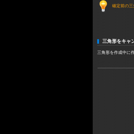
確定前の三
三角形をキャ
三角形を作成中に