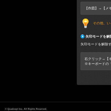
【作図】→【メ
その他、い
矢印モードを解
矢印モードを解除
右クリック→【
※キーボードの「
© Quadcept Inc. All Rights Reserved.