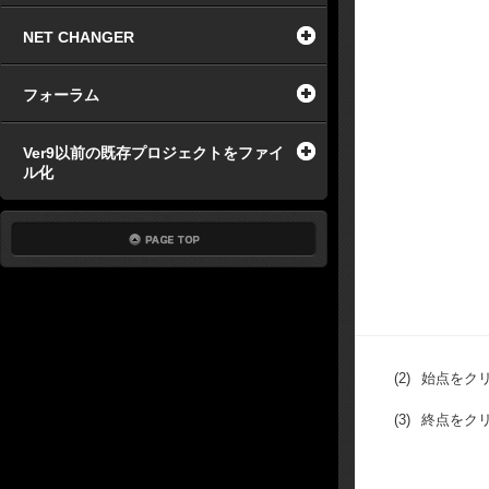
NET CHANGER
フォーラム
Ver9以前の既存プロジェクトをファイ
ル化
(2)
始点をク
(3)
終点をク