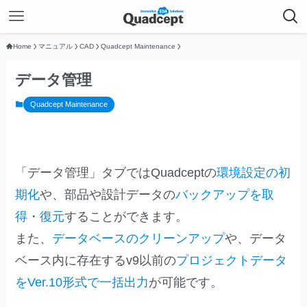
Home
マニュアル
CAD
Quadcept Maintenance
データ管理
Quadcept Maintenance
「データ管理」タブではQuadceptの
環境設定の初
期化
や、部品や設計データの
バックアップを取
得
・
復元
することができます。
また、
データベースのクリーンアップ
や、データ
ベース内に存在するv9以前の
プロジェクトデータ
をVer.10形式で一括出力
が可能です。