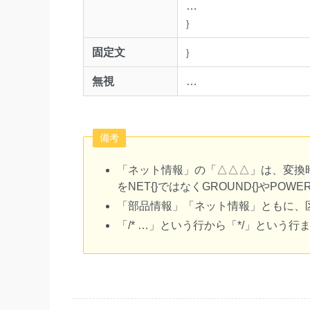
…
}
固定文
}
無視
…
備考
「ネット情報」の「△△△」は、変換
をNET{}ではなくGROUND{}やPOW
「部品情報」「ネット情報」ともに、
「/* …」という行から「*/」という