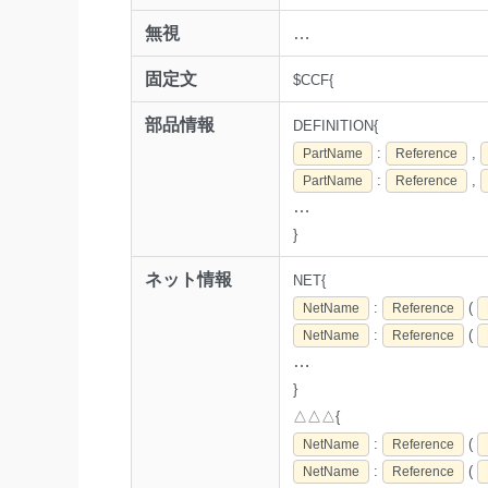
無視
…
固定文
$CCF{
部品情報
DEFINITION{
:
,
PartName
Reference
:
,
PartName
Reference
…
}
ネット情報
NET{
:
(
NetName
Reference
:
(
NetName
Reference
…
}
△△△{
:
(
NetName
Reference
:
(
NetName
Reference