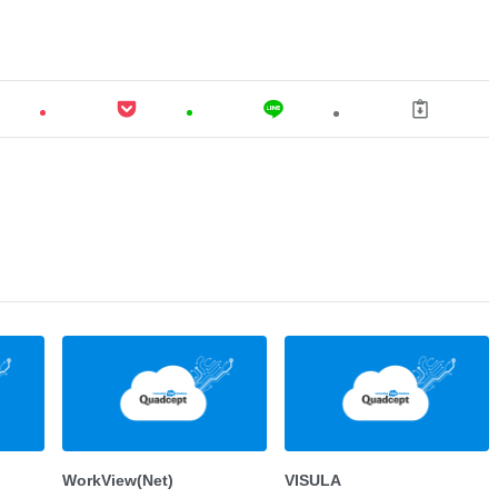
WorkView(Net)
VISULA