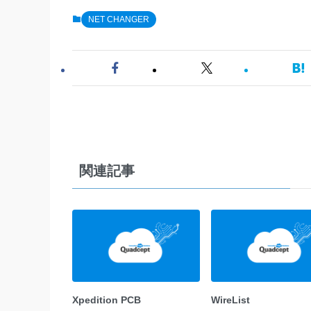
NET CHANGER
関連記事
Xpedition PCB
WireList