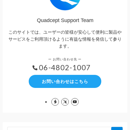
Quadcept Support Team
このサイトでは、ユーザーの皆様が安心して便利に製品や
サービスをご利用頂けるように有益な情報を発信して参り
ます。
06-4802-1007
お問い合わせはこちら