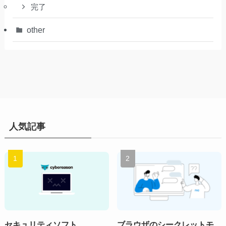
完了
other
人気記事
セキュリティソフト
ブラウザのシークレットモ