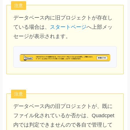
注意
データベース内に旧プロジェクトが存在し
ている場合は、
スタートページ
へ上部メッ
セージが表示されます。
注意
データベース内の旧プロジェクトが、既に
ファイル化されているか否かは、Quadcpet
内では判定できませんので各自で管理して