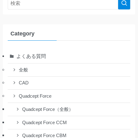
Category
よくある質問
全般
CAD
Quadcept Force
Quadcept Force（全般）
Quadcept Force CCM
Quadcept Force CBM