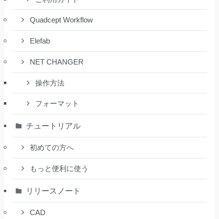
Quadcept Workflow
Elefab
NET CHANGER
操作方法
フォーマット
チュートリアル
初めての方へ
もっと便利に使う
リリースノート
CAD