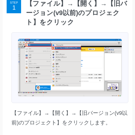
【ファイル】→【開く】→【旧バ
STEP
ージョン(v9以前)のプロジェク
ト】をクリック
【ファイル】→【開く】→【旧バージョン(v9以
前)のプロジェクト】をクリックします。