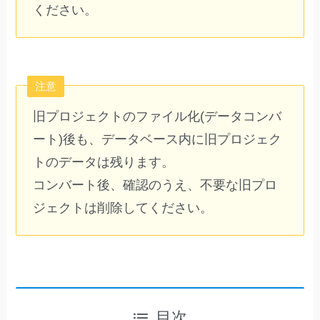
ください。
注意
旧プロジェクトのファイル化(データコンバ
ート)後も、データベース内に旧プロジェク
トのデータは残ります。
コンバート後、確認のうえ、不要な旧プロ
ジェクトは削除してください。
目次