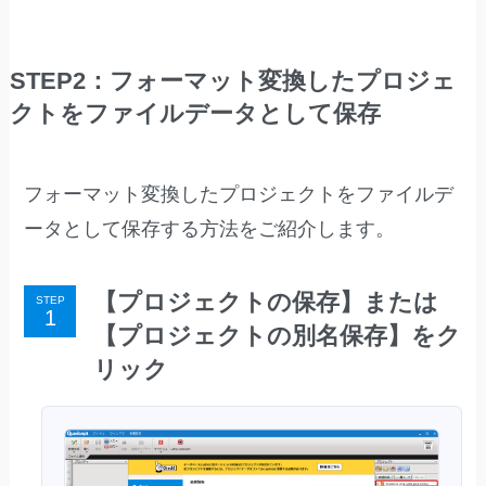
STEP2：フォーマット変換したプロジェ
クトをファイルデータとして保存
フォーマット変換したプロジェクトをファイルデ
ータとして保存する方法をご紹介します。
【プロジェクトの保存】または
STEP
【プロジェクトの別名保存】をク
リック