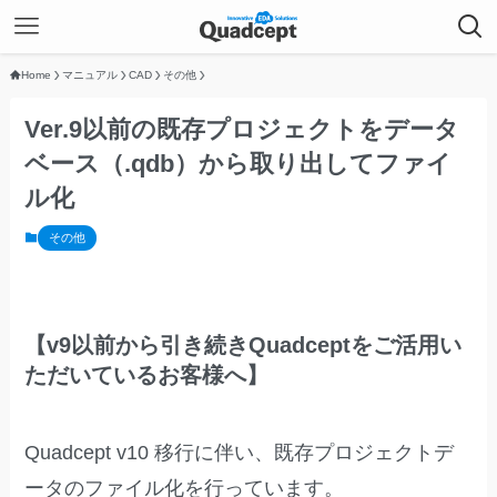
Home
マニュアル
CAD
その他
Ver.9以前の既存プロジェクトをデータ
ベース（.qdb）から取り出してファイ
ル化
その他
【v9以前から引き続きQuadceptをご活用い
ただいているお客様へ】
Quadcept v10 移行に伴い、既存プロジェクトデ
ータのファイル化を行っています。