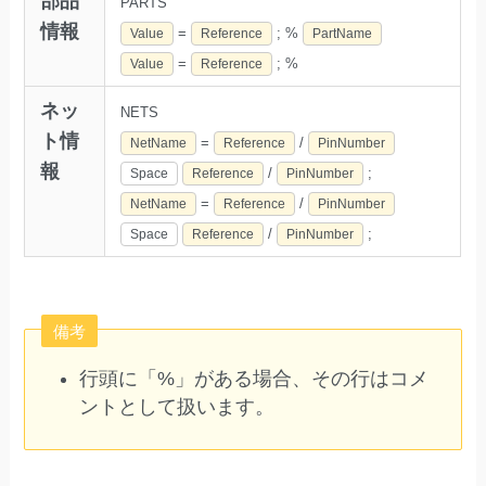
部品
PARTS
情報
=
;
%
Value
Reference
PartName
=
;
%
Value
Reference
ネッ
NETS
ト情
=
/
NetName
Reference
PinNumber
報
/
;
Space
Reference
PinNumber
=
/
NetName
Reference
PinNumber
/
;
Space
Reference
PinNumber
備考
行頭に「%」がある場合、その行はコメ
ントとして扱います。