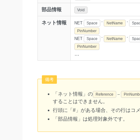
部品情報
Void
ネット情報
NET
‘
‘
Space
NetName
Spa
PinNumber
NET
‘
‘
Space
NetName
Spa
PinNumber
…
備考
「ネット情報」の
–
Reference
PinNumb
することはできません。
行頭に「#」がある場合、その行はコ
「部品情報」は処理対象外です。