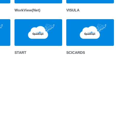
WorkView(Net)
VISULA
START
SCICARDS