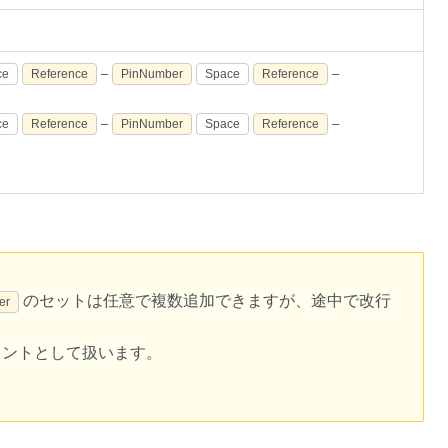
–
–
ce
Reference
PinNumber
Space
Reference
–
–
ce
Reference
PinNumber
Space
Reference
のセットは任意で複数追加できますが、途中で改行
er
メントとして扱います。