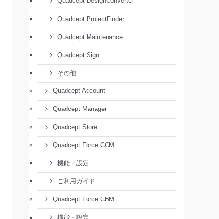
Quadcept DesignConverter
Quadcept ProjectFinder
Quadcept Maintenance
Quadcept Sign
その他
Quadcept Account
Quadcept Manager
Quadcept Store
Quadcept Force CCM
機能・設定
ご利用ガイド
Quadcept Force CBM
機能・設定