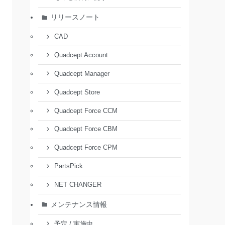
リリースノート
CAD
Quadcept Account
Quadcept Manager
Quadcept Store
Quadcept Force CCM
Quadcept Force CBM
Quadcept Force CPM
PartsPick
NET CHANGER
メンテナンス情報
予定 / 実施中