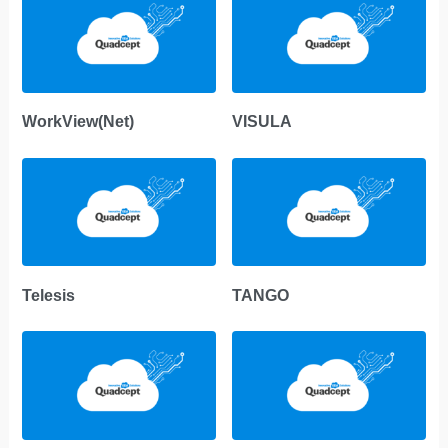
WorkView(Net)
VISULA
Telesis
TANGO