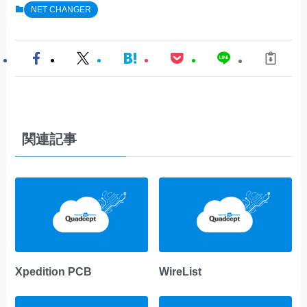
NET CHANGER
関連記事
Xpedition PCB
WireList