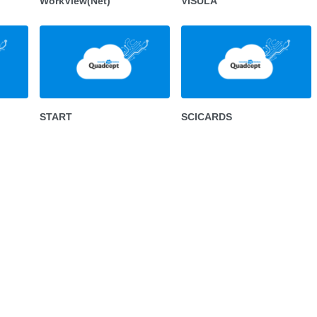
WorkView(Net)
VISULA
START
SCICARDS