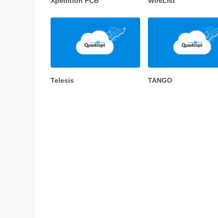
Xpedition PCB
WireList
Telesis
TANGO