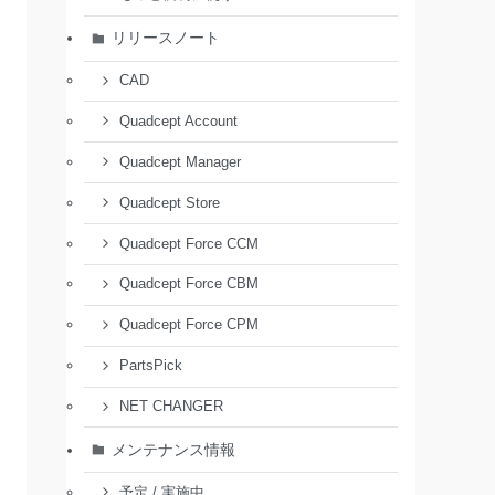
リリースノート
CAD
Quadcept Account
Quadcept Manager
Quadcept Store
Quadcept Force CCM
Quadcept Force CBM
Quadcept Force CPM
PartsPick
NET CHANGER
メンテナンス情報
予定 / 実施中