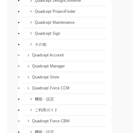
Quadcept DesignConverter
Quadcept ProjectFinder
Quadcept Maintenance
Quadcept Sign
その他
Quadcept Account
Quadcept Manager
Quadcept Store
Quadcept Force CCM
機能・設定
ご利用ガイド
Quadcept Force CBM
機能・設定